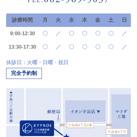
TEL.
診療時間
月
火
水
木
金
土
日
9:00-12:30
〇
／
〇
〇
〇
〇
／
13:30-17:30
〇
／
〇
〇
〇
〇
／
休診日：火曜・日曜・祝日
完全予約制