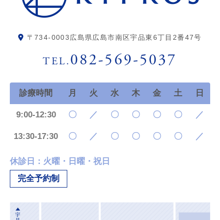
〒734-0003
広島県広島市南区宇品東6丁目2番47号
082-569-5037
TEL.
診療時間
月
火
水
木
金
土
日
9:00-12:30
〇
／
〇
〇
〇
〇
／
13:30-17:30
〇
／
〇
〇
〇
〇
／
休診日：火曜・日曜・祝日
完全予約制