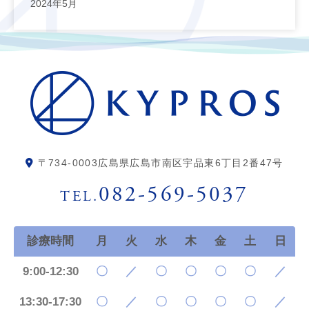
2024年5月
〒734-0003
広島県広島市南区宇品東6丁目2番47号
082-569-5037
TEL.
診療時間
月
火
水
木
金
土
日
9:00-12:30
〇
／
〇
〇
〇
〇
／
13:30-17:30
〇
／
〇
〇
〇
〇
／