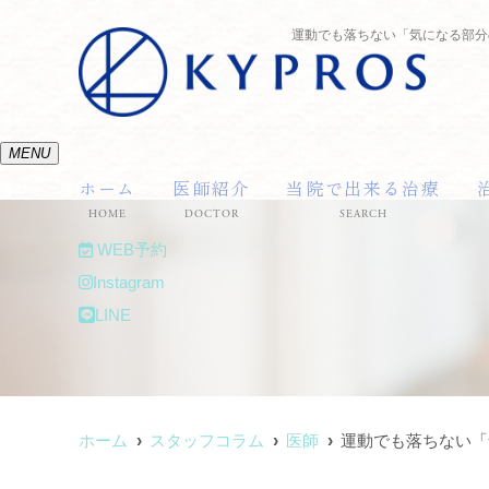
運動でも落ちない「気になる部分の
MENU
ホーム
医師紹介
当院で出来る治療
HOME
DOCTOR
SEARCH
WEB予約
Instagram
LINE
ホーム
スタッフコラム
医師
運動でも落ちない「気