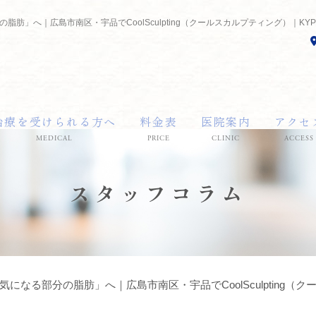
脂肪」へ｜広島市南区・宇品でCoolSculpting（クールスカルプティング）｜K
治療を受けられる方へ
料金表
医院案内
アクセ
MEDICAL
PRICE
CLINIC
ACCESS
スタッフコラム
になる部分の脂肪」へ｜広島市南区・宇品でCoolSculpting（