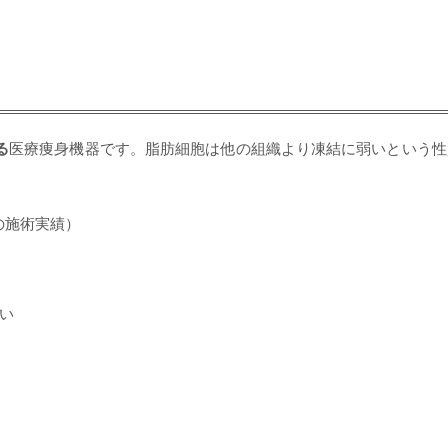
る
医療痩身機器です。脂肪細胞は他の組織より凍結に弱いという性
の施術実績）
い