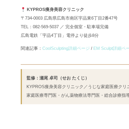
KYPROS痩身美容クリニック
〒734-0003 広島県広島市南区宇品東6丁目2番47号
TEL：082-569-5037 ／ 完全個室・駐車場完備
広島電鉄「宇品4丁目」電停より徒歩8分
関連記事：
CoolSculpting詳細ページ
/
EM Sculpt詳細ペ
監修：瀬尾 卓司（せお たくじ）
KYPROS痩身美容クリニック／うじな家庭医療クリ
家庭医療専門医・がん薬物療法専門医・総合診療指