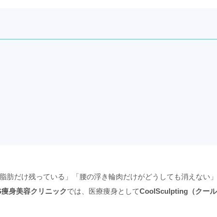
脂肪だけ残っている」「腰の浮き輪肉だけがどうしても消えない
OS痩身美容クリニック
では、医療痩身として
CoolSculpting（