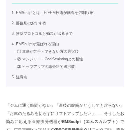
1. EMSculptとは｜HIFEM技術が筋肉を強制収縮
2. 部位別のおすすめ
3. 推奨プロトコルと効果が出るまで
4. EMSculptが選ばれる理由
① 運動が苦手・できない方の選択肢
② マンジャロ・CoolSculptingとの相性
③ ヒップアップの非外科的選択肢
5. 注意点
「ジムに通う時間がない」「産後の腹筋がどうしても戻らない」
「お尻のたるみを切らずにリフトアップしたい」——そうしたお
悩みに応える医療痩身機器が
EMSculpt（エムスカルプト）
で
す。広島市南区・宇品の
KYPROS痩身美容クリニック
では、痩身