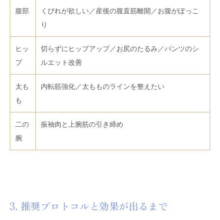
腹部
くびれが欲しい／産後の腹直筋離開／お腹がぽっこ
り
ヒッ
切らずにヒップアップ／お尻のたるみ／パンツのシ
プ
ルエット改善
太も
内転筋強化／太もものラインを整えたい
も
二の
振袖肉と上腕筋の引き締め
腕
3. 推奨プロトコルと効果が出るまで