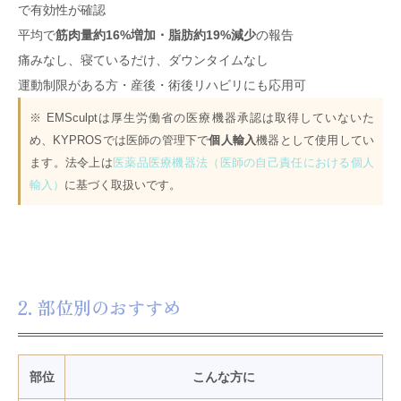
で有効性が確認
平均で
筋肉量約16%増加・脂肪約19%減少
の報告
痛みなし、寝ているだけ、ダウンタイムなし
運動制限がある方・産後・術後リハビリにも応用可
※ EMSculptは厚生労働省の医療機器承認は取得していないた
め、KYPROSでは医師の管理下で
個人輸入
機器として使用してい
ます。法令上は
医薬品医療機器法（医師の自己責任における個人
輸入）
に基づく取扱いです。
2. 部位別のおすすめ
部位
こんな方に