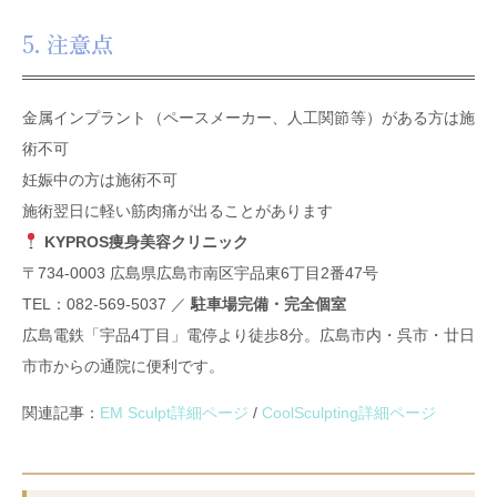
5. 注意点
金属インプラント（ペースメーカー、人工関節等）がある方は施
術不可
妊娠中の方は施術不可
施術翌日に軽い筋肉痛が出ることがあります
KYPROS痩身美容クリニック
〒734-0003 広島県広島市南区宇品東6丁目2番47号
TEL：082-569-5037 ／
駐車場完備・完全個室
広島電鉄「宇品4丁目」電停より徒歩8分。広島市内・呉市・廿日
市市からの通院に便利です。
関連記事：
EM Sculpt詳細ページ
/
CoolSculpting詳細ページ