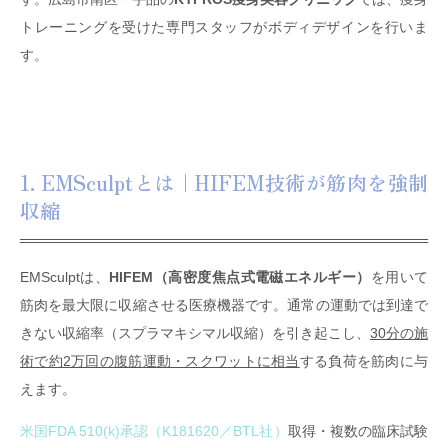
トレーニングを受けた専門スタッフがボディデザインを行いま
す。
1. EMSculptとは｜HIFEM技術が筋肉を強制
収縮
EMSculptは、
HIFEM（高密度焦点式電磁エネルギー）
を用いて
筋肉を最大限に収縮させる医療機器です。通常の運動では到達で
きない収縮率（スプラマキシマル収縮）を引き起こし、
30分の施
術で約2万回の腹筋運動・スクワットに相当
する負荷を筋肉に与
えます。
米国FDA 510(k)承認（K181620／BTL社）
取得・複数の臨床試験