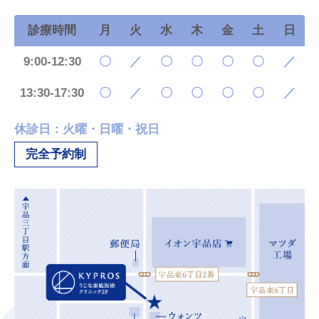
診療時間
月
火
水
木
金
土
日
9:00-12:30
〇
／
〇
〇
〇
〇
／
13:30-17:30
〇
／
〇
〇
〇
〇
／
休診日：火曜・日曜・祝日
完全予約制